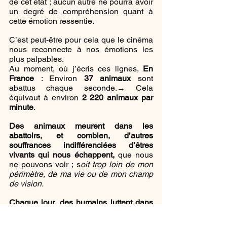
de cet état ; aucun autre ne pourra avoir 
un degré de compréhension quant à 
cette émotion ressentie.
C’est peut-être pour cela que le cinéma 
nous reconnecte à nos émotions les 
plus palpables.
Au moment, où j’écris ces lignes, 
En 
France
 : Environ 
37 animaux
 sont 
abattus chaque seconde.→ Cela 
équivaut à environ 
2 220 animaux par 
minute
.
Des animaux meurent dans les 
abattoirs, et combien, d’autres 
souffrances indifférenciées d’êtres 
vivants qui nous échappent,
 que nous 
ne pouvons voir ; s
oit trop loin de mon 
périmètre, de ma vie ou de mon champ 
de vision.
Chaque jour, des humains luttent dans 
l’ombre pour leur survie
 ; oui, même en 
Occident, 
même dans des pays dits 