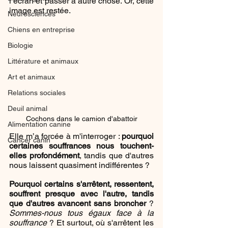
l’écran et passer à autre chose. Or, cette 
image est restée. 
Neurosciences
Chiens en entreprise
Biologie
Littérature et animaux
Art et animaux
Relations sociales
Deuil animal
Cochons dans le camion d'abattoir
Alimentation canine
Elle m’a forcée à m'interroger : 
pourquoi 
Cancer canin
certaines souffrances nous touchent-
elles profondément
, tandis que d'autres 
nous laissent quasiment indifférentes ?
Pourquoi certains s'arrêtent, ressentent, 
souffrent presque avec l'autre, tandis 
que d'autres avancent sans broncher
 ? 
Sommes-nous tous égaux face à la 
souffrance 
? Et surtout, où s'arrêtent les 