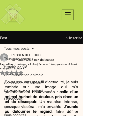
S'inscrire
Post
Tous mes posts
L'ESSENTIEL EDUC
Tous mes posts
18 mars 2025
5 min de lecture
Empathie, biologie, et souffrance ; sommes-nous tous
Histoire de vie
vraiment égaux ?
Noté NaN étoiles sur 5.
Communication animale
En parcourant mon fil d’actualité, je suis 
Comportement animal
tombée sur une image qui m’a 
Relation humain-animal
profondément bouleversée : 
celle d’un 
animal hurlant de douleur, pris dans un 
Philosophie
cri de désespoir
. Un malaise intense, 
presque viscéral, m’a envahie. 
J’aurais 
Histoire
pu détourner le regard
, faire défiler 
Biais cognitifs