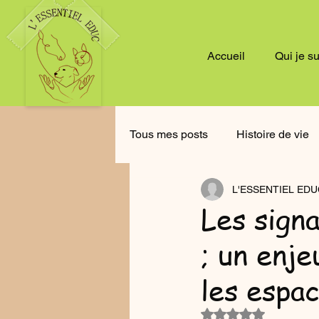
Accueil
Qui je s
Tous mes posts
Histoire de vie
L'ESSENTIEL EDU
Relation humain-animal
Ph
Les sign
; un enje
Neurosciences
Chiens en 
les espac
Art et animaux
Relations s
Noté NaN étoiles su