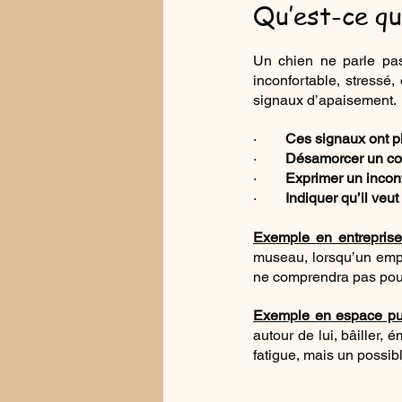
Qu’est-ce qu
Un chien ne parle pas
inconfortable, stressé,
signaux d’apaisement.
·        
Ces signaux ont pl
·        
Désamorcer un con
·        
Exprimer un inconf
·        
Indiquer qu’il veut
Exemple en entreprise
museau, lorsqu’un empl
ne comprendra pas pour
Exemple en espace pub
autour de lui, bâiller,
fatigue, mais un possibl