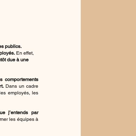
s publics. 
ployés.
 En effet, 
utôt due à une 
es comportements 
t.
 Dans un cadre 
les employés, les 
e j’entends par 
rmer les équipes à 