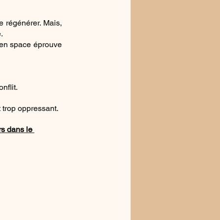
 régénérer. Mais, 
.
pen space éprouve 
nflit.
t trop oppressant.
s dans le 