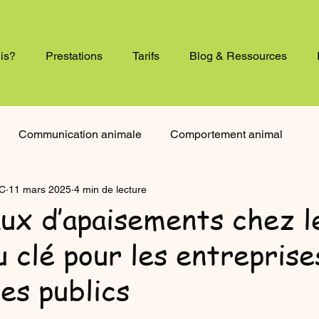
uis?
Prestations
Tarifs
Blog & Ressources
Communication animale
Comportement animal
C
11 mars 2025
4 min de lecture
ilosophie
Histoire
Biais cognitifs
aux d’apaisements chez l
u clé pour les entreprise
entreprise
Biologie
Littérature et animaux
es publics
ociales
Deuil animal
Alimentation canine
r 5.