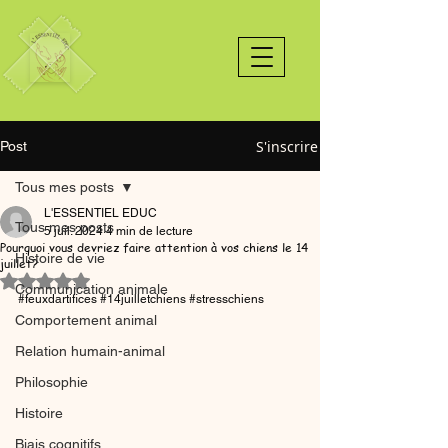
S'inscrire
Post
Tous mes posts
L'ESSENTIEL EDUC
Tous mes posts
5 juil. 2024
4 min de lecture
Pourquoi vous devriez faire attention à vos chiens le 14
Histoire de vie
juillet?
Noté NaN étoiles sur 5.
Communication animale
#feuxdartifices
#14juilletchiens
#stresschiens
Comportement animal
Relation humain-animal
Philosophie
Histoire
Biais cognitifs