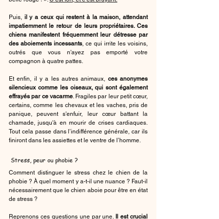
Puis, 
il y a ceux qui restent à la maison, attendant 
impatiemment le retour de leurs propriétaires. Ces 
chiens manifestent fréquemment leur détresse par 
des aboiements incessants
, ce qui irrite les voisins, 
outrés que vous n'ayez pas emporté votre 
compagnon à quatre pattes.
Et enfin, il y a les autres animaux, 
ces anonymes 
silencieux comme les oiseaux, qui sont également 
effrayés par ce vacarme
. Fragiles par leur petit cœur, 
certains, comme les chevaux et les vaches, pris de 
panique, peuvent s'enfuir, leur cœur battant la 
chamade, jusqu'à en mourir de crises cardiaques. 
Tout cela passe dans l’indifférence générale, car ils 
finiront dans les assiettes et le ventre de l’homme.
 Stress, peur ou phobie ?
Comment distinguer le stress chez le chien de la 
phobie ? À quel moment y a-t-il une nuance ? Faut-il 
nécessairement que le chien aboie pour être en état 
de stress ?
Reprenons ces questions une par une. 
Il est crucial 