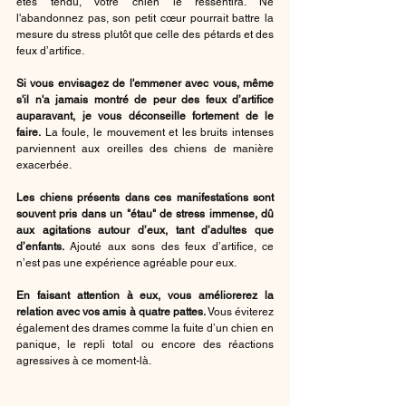
êtes tendu, votre chien le ressentira. Ne 
l'abandonnez pas, son petit cœur pourrait battre la 
mesure du stress plutôt que celle des pétards et des 
feux d’artifice.
Si vous envisagez de l'emmener avec vous, même 
s'il n'a jamais montré de peur des feux d’artifice 
auparavant, je vous déconseille fortement de le 
faire.
 La foule, le mouvement et les bruits intenses 
parviennent aux oreilles des chiens de manière 
exacerbée.
Les chiens présents dans ces manifestations sont 
souvent pris dans un "étau" de stress immense, dû 
aux agitations autour d’eux, tant d’adultes que 
d’enfants.
 Ajouté aux sons des feux d’artifice, ce 
n’est pas une expérience agréable pour eux.
En faisant attention à eux, vous améliorerez la 
relation avec vos amis à quatre pattes.
 Vous éviterez 
également des drames comme la fuite d’un chien en 
panique, le repli total ou encore des réactions 
agressives à ce moment-là.