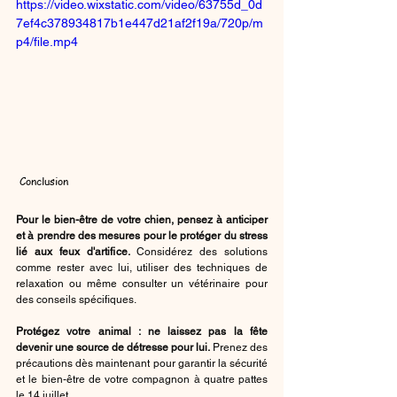
https://video.wixstatic.com/video/63755d_0d
7ef4c378934817b1e447d21af2f19a/720p/m
p4/file.mp4
 Conclusion
Pour le bien-être de votre chien, pensez à anticiper 
et à prendre des mesures pour le protéger du stress 
lié aux feux d'artifice. 
Considérez des solutions 
comme rester avec lui, utiliser des techniques de 
relaxation ou même consulter un vétérinaire pour 
des conseils spécifiques.
Protégez votre animal : ne laissez pas la fête 
devenir une source de détresse pour lui.
 Prenez des 
précautions dès maintenant pour garantir la sécurité 
et le bien-être de votre compagnon à quatre pattes 
le 14 juillet.