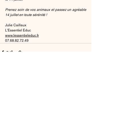
Prenez soin de vos animaux et passez un agréable 
14 juillet en toute sérénité !
Julie Caillaux      
L'Essentiel Educ 
www.lessentieleduc.fr
07.68.82.72.49 
Voir tout
Posts récents