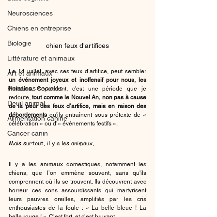
Neurosciences
Chiens en entreprise
Biologie
chien feux d'artifices
Littérature et animaux
Le 14 juillet, avec ses feux d’artifice, peut sembler 
Art et animaux
un événement joyeux et inoffensif pour nous, les 
Relations sociales
humains. 
Cependant, c'est une période que je 
redoute, 
tout comme le Nouvel An, non pas à cause 
Deuil animal
de la peur des feux d’artifice, mais en raison des 
débordements
 qu'ils entraînent sous prétexte de « 
Alimentation canine
célébration » ou d’« événements festifs ».
Cancer canin
Mais surtout, il y a les animaux.
Il y a les animaux domestiques, notamment les 
chiens, que l’on emmène souvent, sans qu'ils 
comprennent où ils se trouvent. Ils découvrent avec 
horreur ces sons assourdissants qui martyrisent 
leurs pauvres oreilles, amplifiés par les cris 
enthousiastes de la foule : « La belle bleue ! La 
belle rouge ! ». 
C’est fort, et c’est bruyant.