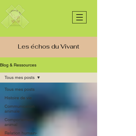
Les échos du Vivant
Blog & Ressources
Tous mes posts
Tous mes posts
Histoire de vie
Communication
animale
Comportement
animal
Relation humain-