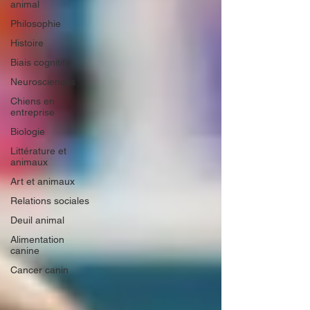
animal
Philosophie
Histoire
Biais cognitifs
Neurosciences
Chiens en
entreprise
Biologie
Littérature et
animaux
Art et animaux
Relations sociales
Deuil animal
Alimentation
canine
Cancer canin