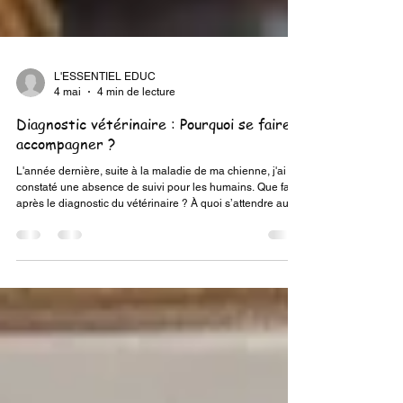
L'ESSENTIEL EDUC
4 mai
4 min de lecture
Diagnostic vétérinaire : Pourquoi se faire
accompagner ?
L'année dernière, suite à la maladie de ma chienne, j'ai
constaté une absence de suivi pour les humains. Que faire
après le diagnostic du vétérinaire ? À quoi s’attendre au
quotidien, qu’est-ce que cela change la maladie, pour
vous, et votre ami à quatre pattes ? C’est ce que vous allez
découvrir sur cet article ! Chien chez le vétérinaire I.
Bienvenue dans mon univers L’an dernier, à la même
époque, j’ai dû accompagner ma chienne avec le
diagnostic qui venait de tomber. J’ai