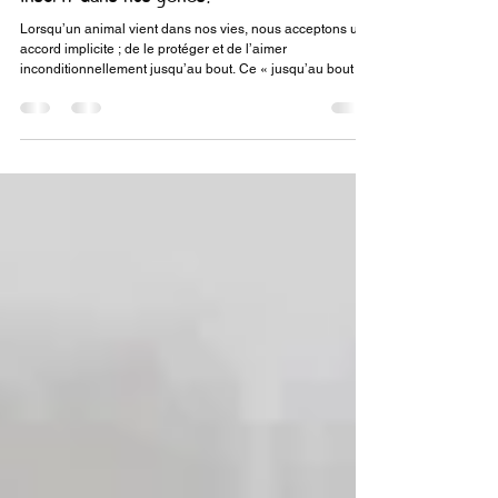
22 mars
7 min de lecture
L'adieu à nos compagnons; pourquoi
l'hommage est-t'il un besoin ancestral
inscrit dans nos gènes?
Lorsqu’un animal vient dans nos vies, nous acceptons un
accord implicite ; de le protéger et de l’aimer
inconditionnellement jusqu’au bout. Ce « jusqu’au bout »
est imprévisible, car rien ne nous prépare à une échéance
avec notre compagnon à poil, ou à plume. Nous savons
qu’il y a un temps limité avec nos amis à quatre pattes.
D’ailleurs, quand nous commençons une histoire avec
eux, nous n’envisageons nullement cette possibilité. Mais,
quand vient la maladie soudaine, ou l