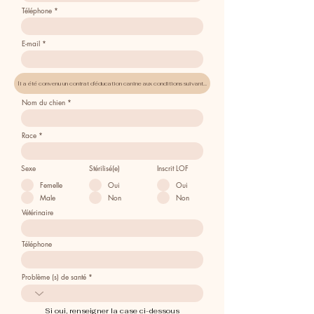
Téléphone
E-mail
Nom du chien
Race
Sexe
Stérilisé(e)
Inscrit LOF
Femelle
Oui
Oui
Male
Non
Non
Vétérinaire
Téléphone
Problème (s) de santé
Si oui, renseigner la case ci-dessous