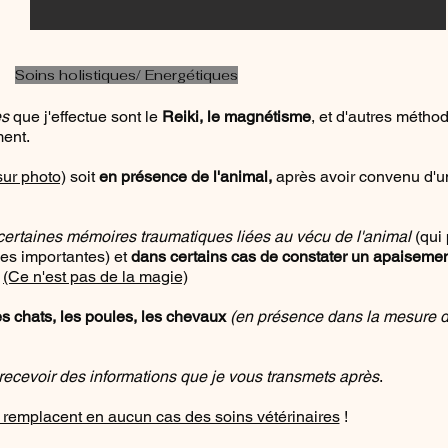
Soins holistiques/ Energétiques
es
que j'effectue sont le
Reiki,
le magnétisme
, et d'autres métho
ent.
sur photo)
soit
en présence de l'animal,
après avoir convenu d'u
certaines mémoires traumatiques liées au vécu de l'animal
(qui
es importantes) et
dans certains cas de constater un apaiseme
.
(Ce n'est pas de la magie)
es chats, les poules,
les chevaux
(en présence dans la mesure 
e recevoir des informations que je vous transmets après
.
 remplacent en aucun cas des soins vétérinaires
!