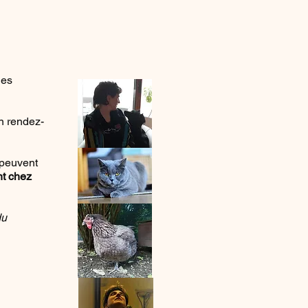
des
n rendez-
 peuvent
nt chez
du