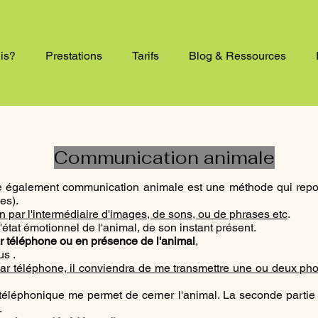
uis?
Prestations
Tarifs
Blog & Ressources
Communication animale
e également communication animale est une méthode qui repo
es).
n par l'intermédiaire d'images, de sons, ou de phrases etc
.
état émotionnel de l'animal, de son instant présent.
r téléphone ou en présence de l'animal
,
us .
r téléphone, il conviendra de me transmettre une ou deux pho
téléphonique me permet de cerner l'animal. La seconde partie
.