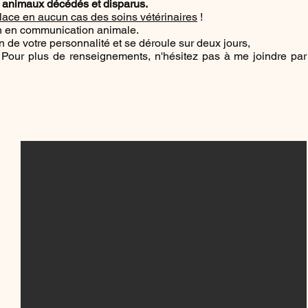
animaux décédés et disparus.
lace en aucun cas des soins vétérinaires
!
n en communication animale.
 de votre personnalité et se déroule sur deux jours,
.
Pour plus de renseignements, n'hésitez pas à me joindre pa