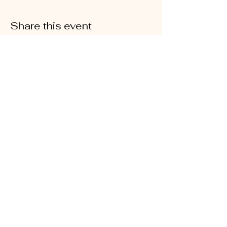
Share this event
Julie Caillaux- L'Essentiel Educ
Tél: 07.68.82.72.49
Email: lessentieleduc@gmail.com