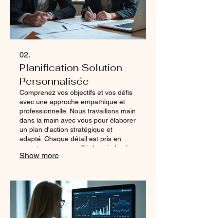
02.
Planification Solution
Personnalisée
Comprenez vos objectifs et vos défis
avec une approche empathique et
professionnelle. Nous travaillons main
dans la main avec vous pour élaborer
un plan d'action stratégique et
adapté. Chaque détail est pris en
compte pour vous offrir la voie la plus
Show more
efficace vers le succès. C'est la
première étape pour concrétiser vos
ambitions.