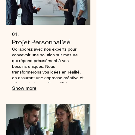
01.
Projet Personnalisé
Collaborez avec nos experts pour
concevoir une solution sur mesure
qui répond précisément à vos
besoins uniques. Nous
transformerons vos idées en réalité,
en assurant une approche créative et
efficace à chaque étape. Obtenez un
Show more
résultat qui dépasse vos attentes
grâce à notre engagement envers
l'excellence. Ce service est idéal pour
les défis complexes qui nécessitent
une approche novatrice.