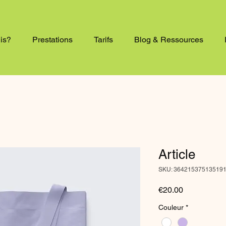
uis?
Prestations
Tarifs
Blog & Ressources
Article
SKU: 36421537513519
Price
€20.00
Couleur
*