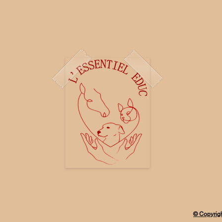
taille, matière et autres informat
© Copyrigh