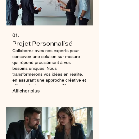
01.
Projet Personnalisé
Collaborez avec nos experts pour
concevoir une solution sur mesure
qui répond précisément à vos
besoins uniques. Nous
transformerons vos idées en réalité,
en assurant une approche créative et
efficace à chaque étape. Obtenez un
Afficher plus
résultat qui dépasse vos attentes
grâce à notre engagement envers
l'excellence. Ce service est idéal pour
les défis complexes qui nécessitent
une approche novatrice.