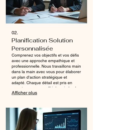
02.
Planification Solution
Personnalisée
Comprenez vos objectifs et vos défis
avec une approche empathique et
professionnelle. Nous travaillons main
dans la main avec vous pour élaborer
un plan d'action stratégique et
adapté. Chaque détail est pris en
compte pour vous offrir la voie la plus
Afficher plus
efficace vers le succès. C'est la
première étape pour concrétiser vos
ambitions.