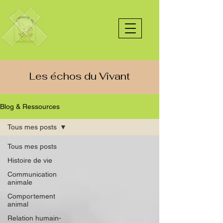
Les échos du Vivant
Blog & Ressources
Tous mes posts
Tous mes posts
Histoire de vie
Communication
animale
Comportement
animal
Relation humain-