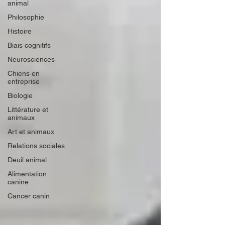
animal
Philosophie
Histoire
Biais cognitifs
Neurosciences
Chiens en
entreprise
Biologie
Littérature et
animaux
Art et animaux
Relations sociales
Deuil animal
Alimentation
canine
Cancer canin