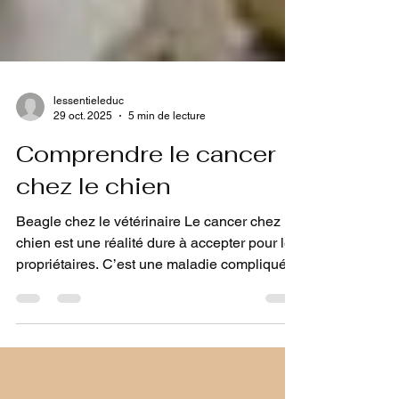
lessentieleduc
29 oct. 2025
5 min de lecture
Comprendre le cancer
chez le chien
Beagle chez le vétérinaire Le cancer chez le
chien est une réalité dure à accepter pour les
propriétaires. C’est une maladie compliquée
qui affecte les cellules du corps, qui se
multiplient beaucoup au lieu de se
renouveler normalement. Cette croissance
peut créer une tumeur, qui peut être bénigne
ou maligne, selon le type de tissu touché.